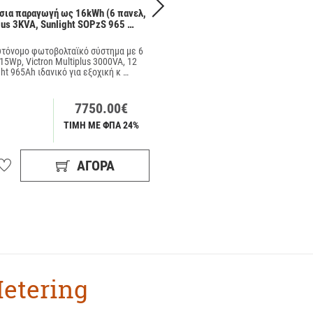
ήσια παραγωγή ως 16kWh (6 πανελ,
Για ημερήσια παραγωγή ως 16kWh 
lus 3KVA, Sunlight SOPzS 965 …
5KVA - SOPzS 965Ah)
υτόνομο φωτοβολταϊκό σύστημα με 6
Best seller αυτόνομο κιτ με 6 πάν
15Wp, Victron Multiplus 3000VA, 12
415W, 12 μπαταρίες Sunlight 965Ah 
ght 965Ah ιδανικό για εξοχική κ …
inverter/charger Victron Multip
7750.00€
8750
ΤΙΜΗ ΜΕ ΦΠΑ 24%
ΤΙΜΗ ΜΕ 
ΑΓΟΡΆ
ΑΓΟ
Metering