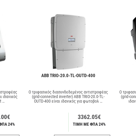
ABB TRIO-20.0-TL-OUTD-400
ιστροφέας
Ο τριφασικός διασυνδεδεμένος αντιστροφέας
Ο τριφασ
αι ιδανικός
(grid-connected inverter) ABB TRIO-20.0-TL-
(grid-con
t …
OUTD-400 είναι ιδανικός για φωτοβολ …
ιδαν
.00€
3362.05€
ΦΠΑ 24%
ΤΙΜΗ ΜΕ ΦΠΑ 24%