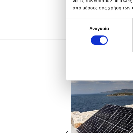
να τις συνδυάσουν με άλλες
ΑΓΟΡΆ
ΑΓΟ
από μέρους σας χρήση των 
Επιλογή
Αναγκαία
συγκατάθεσης
Αυ