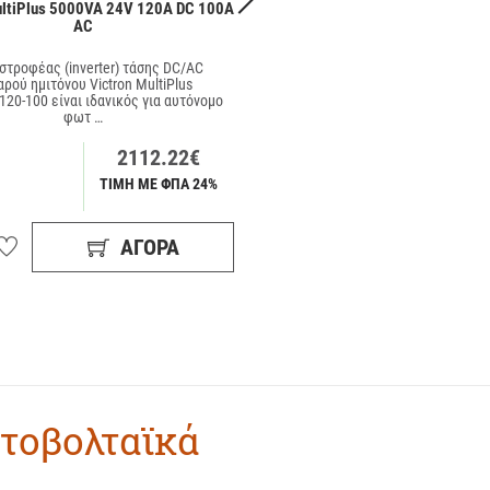
ultiPlus 5000VA 24V 120A DC 100A
Victron Phoenix 1200VA 24V VE
AC
Schuko
ιστροφέας (inverter) τάσης DC/AC
Ο μετατροπέας τάσης DC/AC (inv
ρού ημιτόνου Victron MultiPlus
καθαρού ημιτόνου Victron Pho
120-100 είναι ιδανικός για αυτόνομο
24/1200 VE.Direct Schuko είναι ιδα
φωτ …
αυτόνο …
2112.22€
358
ΤΙΜΗ ΜΕ ΦΠΑ 24%
ΤΙΜΗ ΜΕ 
ΑΓΟΡΆ
ΑΓΟ
τοβολταϊκά