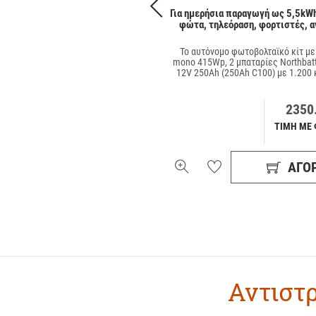
σια παραγωγή ως 16kWh (Multiplus
Για ημερήσια παραγωγή ως 5,5kWh
5KVA - SOPzS 965Ah)
φώτα, τηλεόραση, φορτιστές, α
ller αυτόνομο κιτ με 6 πάνελ Sharp
Το αυτόνομο φωτοβολταϊκό κίτ με
μπαταρίες Sunlight 965Ah και 5000VA
mono 415Wp, 2 μπαταρίες Northbat
erter/charger Victron Multiplu …
12V 250Ah (250Ah C100) με 1.200 
8750.00€
2350
ΤΙΜΗ ΜΕ ΦΠΑ 24%
ΤΙΜΗ ΜΕ 
ΑΓΟΡΆ
ΑΓΟ
Αντιστρ