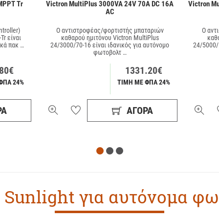
MPPT Tr
Victron MultiPlus 3000VA 24V 70A DC 16A
Victron M
AC
troller)
Ο αντιστροφέας/φορτιστής μπαταριών
Ο αντ
Tr είναι
καθαρού ημιτόνου Victron MultiPlus
καθα
κά πακ …
24/3000/70-16 είναι ιδανικός για αυτόνομο
24/5000/
φωτοβολτ …
80€
1331.20€
ΦΠΑ 24%
ΤΙΜΗ ΜΕ ΦΠΑ 24%
ΡΆ
ΑΓΟΡΆ
 Sunlight για αυτόνομα φω