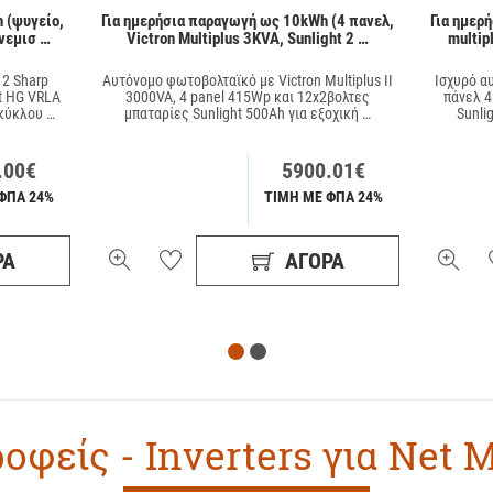
 (ψυγείο,
Για ημερήσια παραγωγή ως 10kWh (4 πανελ,
Για ημερ
νεμισ …
Victron Multiplus 3KVA, Sunlight 2 …
multip
 2 Sharp
Αυτόνομο φωτοβολταϊκό με Victron Multiplus II
Ισχυρό α
t HG VRLA
3000VA, 4 panel 415Wp και 12x2βολτες
πάνελ 4
κύκλου …
μπαταρίες Sunlight 500Ah για εξοχική …
Sunli
.00€
5900.01€
ΦΠΑ 24%
ΤΙΜΗ ΜΕ ΦΠΑ 24%
ΡΆ
ΑΓΟΡΆ
οφείς - Inverters για Net 