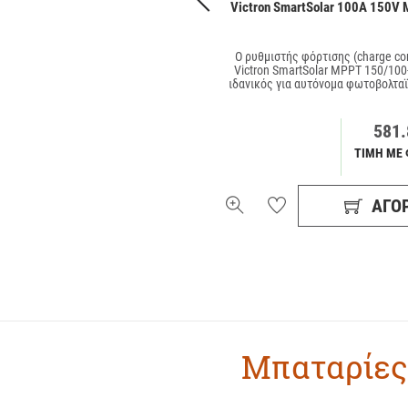
hoenix 800VA 12V VE Direct Schuko
Victron SmartSolar 100A 150V 
ατροπέας τάσης DC/AC (inverter)
Ο ρυθμιστής φόρτισης (charge con
αρού ημιτόνου Victron Phoenix
Victron SmartSolar MPPT 150/100-
VE.Direct Schuko είναι ιδανικός για
ιδανικός για αυτόνομα φωτοβολταϊ
αυτόνομ …
256.12€
581.
ΤΙΜΗ ΜΕ ΦΠΑ 24%
ΤΙΜΗ ΜΕ 
ΑΓΟΡΆ
ΑΓΟ
Μπαταρίες